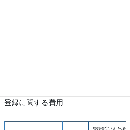
10,000円
軽微な
手続補正書提出手数料
【軽微な対応は無料】
少ない
拒絶査
拒絶査定不服審判
70,000円
。手続
請求手数料
【軽微な対応は無料】
ん。軽
項が少
特許庁料金（特許印紙代）
特許庁
55,000円
※審判請求を行う場合のみ
す。
登録に関する費用
登録査定された場合